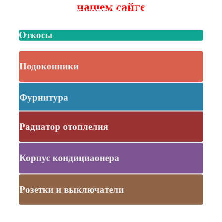
нашем сайте
The Reasons You’ll Love It
Откосы
Подоконники
Фурнитура
Радиатор отоплелия
Корпус кондициаонера
Розетки и выключатели